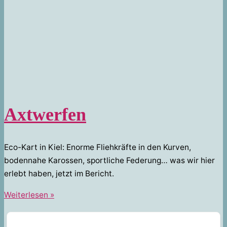
Axtwerfen
Eco-Kart in Kiel: Enorme Fliehkräfte in den Kurven,
bodennahe Karossen, sportliche Federung… was wir hier
erlebt haben, jetzt im Bericht.
Axtwerfen
Weiterlesen »