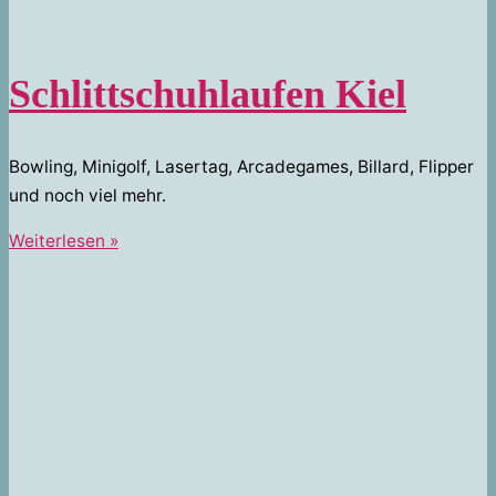
Schlittschuhlaufen Kiel
Bowling, Minigolf, Lasertag, Arcadegames, Billard, Flipper
und noch viel mehr.
Schlittschuhlaufen
Weiterlesen »
Kiel