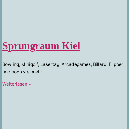
Sprungraum Kiel
Bowling, Minigolf, Lasertag, Arcadegames, Billard, Flipper
und noch viel mehr.
Sprungraum
Weiterlesen »
Kiel