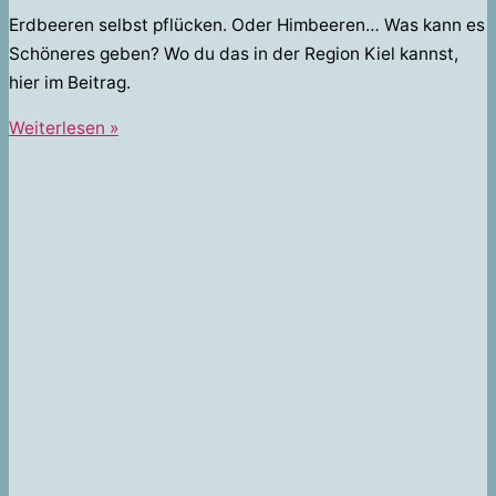
Erdbeeren selbst pflücken. Oder Himbeeren… Was kann es
Schöneres geben? Wo du das in der Region Kiel kannst,
hier im Beitrag.
Beeren
Weiterlesen »
Pflücken