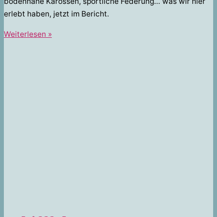
bodennahe Karossen, sportliche Federung… was wir hier
erlebt haben, jetzt im Bericht.
Kart
Weiterlesen »
fahren