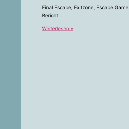
Final Escape, Exitzone, Escape Games
Bericht…
Escape
Weiterlesen »
Games