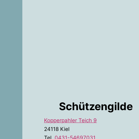
Schützengilde
Kopperpahler Teich 9
24118 Kiel
Tel.
0431-54697031