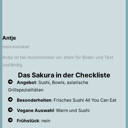
Antje
moinmoinkiel
Antje ist bei moinmoinkiel vor allem für Bilder und Text
zuständig.
Das Sakura in der Checkliste
Angebot
: Sushi, Bowls, asiatische
Grillspezialitäten
Besonderheiten
: Frisches Sushi All You Can Eat
Vegane Auswahl
: Warm und Sushi
Frühstück
: nein