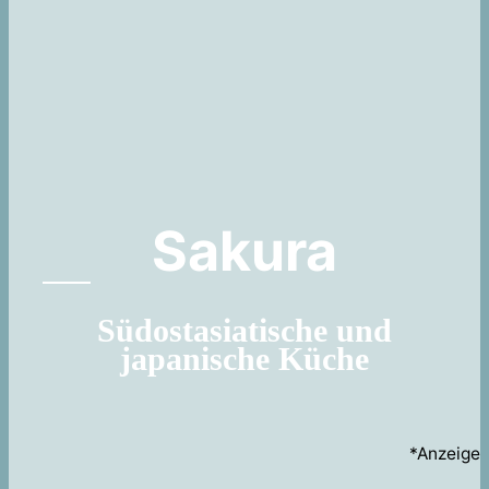
Sakura
Südostasiatische und
japanische Küche
*Anzeige